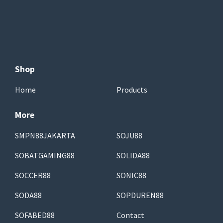
Shop
Home
Products
More
SMPN88JAKARTA
SOJU88
SOBATGAMING88
SOLIDA88
SOCCER88
SONIC88
SODA88
SOPDUREN88
SOFABED88
Contact