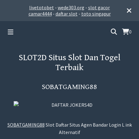
livetotobet
-
wede303.org
-
slot gacor
camar4444
-
daftar slot
-
toto singapur
0
SLOT2D Situs Slot Dan Togel
Terbaik
SOBATGAMING88
SOBATGAMING88
Slot Daftar Situs Agen Bandar Login L ink
Alternatif